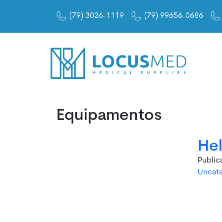
(79) 3026-1119
(79) 99656-0686
Equipamentos
Hel
Publi
Uncat