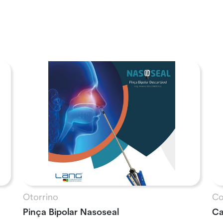
Otorrino
Co
Pinça Bipolar Nasoseal
Ca