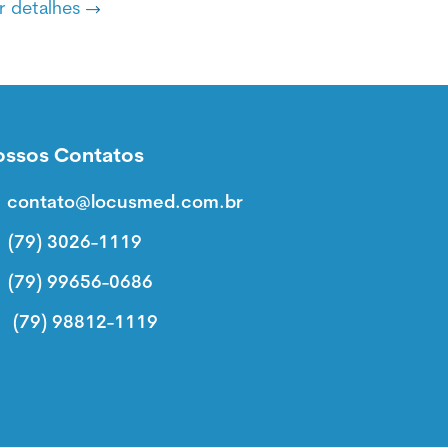
r detalhes
ossos Contatos
contato@locusmed.com.br
(79) 3026-1119
(79) 99656-0686
(79) 98812-1119