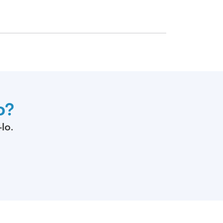
o?
lo.