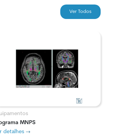
Ver Todos
uipamentos
ograma MNPS
r detalhes